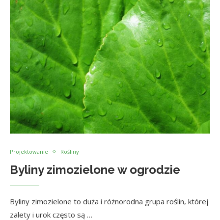
Projektowanie
Rośliny
Byliny zimozielone w ogrodzie
Byliny zimozielone to duża i różnorodna grupa roślin, której
zalety i urok często są …