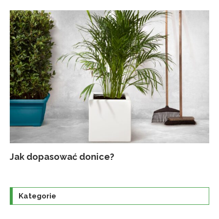
Jak dopasować donice?
Na
Up
Ja
Tr
po
o
Kategorie