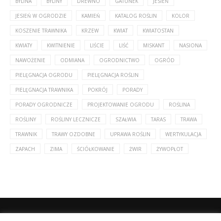
BYLINA
BYLINY
DREWNO
GATUNEK
JESIEŃ
JESIEŃ W OGRODZIE
KAMIEŃ
KATALOG ROŚLIN
KOLOR
KOSZENIE TRAWNIKA
KRZEW
KWIAT
KWIATOSTAN
KWIATY
KWITNIENIE
LIŚCIE
LIŚĆ
MISKANT
NASIONA
NAWOŻENIE
ODMIANA
OGRODNICTWO
OGRÓD
PIELĘGNACJA OGRODU
PIELĘGNACJA ROŚLIN
PIELĘGNACJA TRAWNIKA
POKRÓJ
PORADY
PORADY OGRODNICZE
PROJEKTOWANIE OGRODU
ROŚLINA
ROŚLINY
ROŚLINY LECZNICZE
SZAŁWIA
TARAS
TRAWA
TRAWNIK
TRAWY OZDOBNE
UPRAWA ROŚLIN
WERTYKULACJA
ZAPACH
ZIMA
ŚCIÓŁKOWANIE
ŻWIR
ŻYWOPŁOT