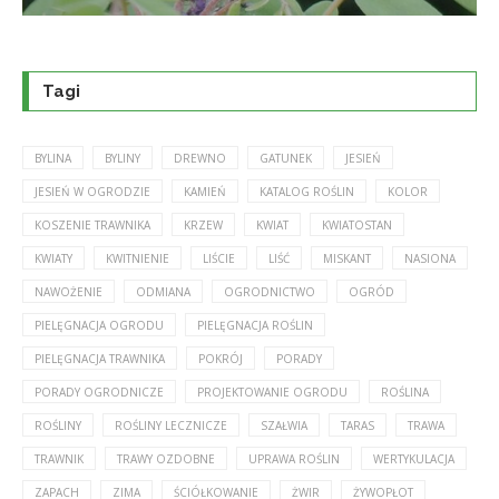
Tagi
BYLINA
BYLINY
DREWNO
GATUNEK
JESIEŃ
JESIEŃ W OGRODZIE
KAMIEŃ
KATALOG ROŚLIN
KOLOR
KOSZENIE TRAWNIKA
KRZEW
KWIAT
KWIATOSTAN
KWIATY
KWITNIENIE
LIŚCIE
LIŚĆ
MISKANT
NASIONA
NAWOŻENIE
ODMIANA
OGRODNICTWO
OGRÓD
PIELĘGNACJA OGRODU
PIELĘGNACJA ROŚLIN
PIELĘGNACJA TRAWNIKA
POKRÓJ
PORADY
PORADY OGRODNICZE
PROJEKTOWANIE OGRODU
ROŚLINA
ROŚLINY
ROŚLINY LECZNICZE
SZAŁWIA
TARAS
TRAWA
TRAWNIK
TRAWY OZDOBNE
UPRAWA ROŚLIN
WERTYKULACJA
ZAPACH
ZIMA
ŚCIÓŁKOWANIE
ŻWIR
ŻYWOPŁOT