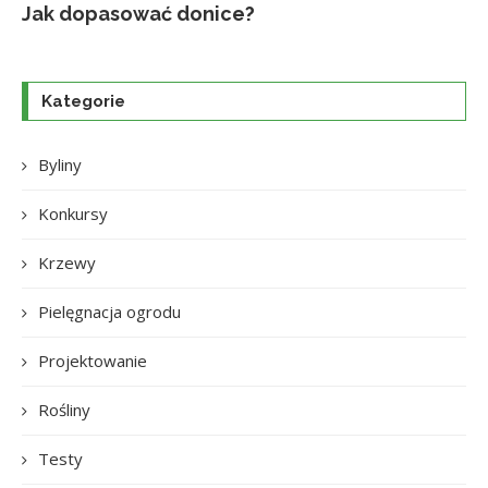
Jak dopasować donice?
Na
Up
Ja
Tr
po
o
Kategorie
Byliny
Konkursy
Krzewy
Pielęgnacja ogrodu
Projektowanie
Rośliny
Testy