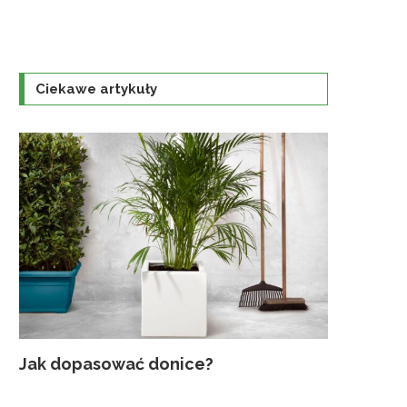
Ciekawe artykuły
Jak dopasować donice?
Najczęst
Uprawa K
Jaka szkl
Traktorek
gruntowyc
ogrodzie