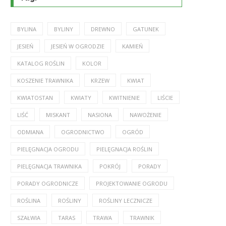
BYLINA
BYLINY
DREWNO
GATUNEK
JESIEŃ
JESIEŃ W OGRODZIE
KAMIEŃ
KATALOG ROŚLIN
KOLOR
KOSZENIE TRAWNIKA
KRZEW
KWIAT
KWIATOSTAN
KWIATY
KWITNIENIE
LIŚCIE
LIŚĆ
MISKANT
NASIONA
NAWOŻENIE
ODMIANA
OGRODNICTWO
OGRÓD
PIELĘGNACJA OGRODU
PIELĘGNACJA ROŚLIN
PIELĘGNACJA TRAWNIKA
POKRÓJ
PORADY
PORADY OGRODNICZE
PROJEKTOWANIE OGRODU
ROŚLINA
ROŚLINY
ROŚLINY LECZNICZE
SZAŁWIA
TARAS
TRAWA
TRAWNIK