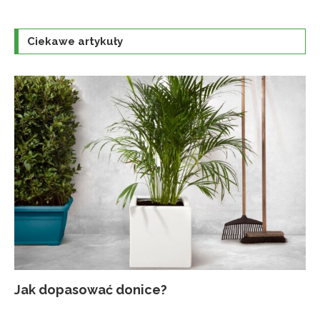
Ciekawe artykuły
Jak dopasować donice?
Na
Up
Ja
Tr
po
o