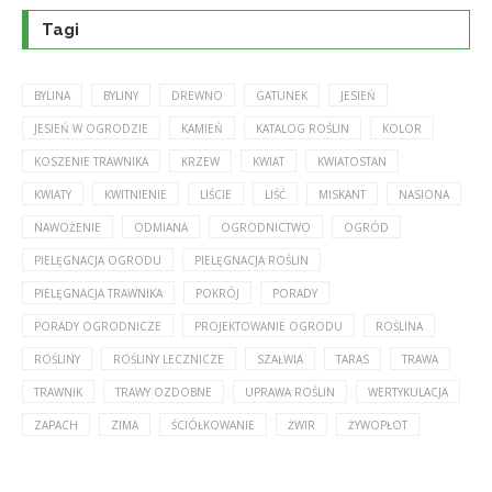
Tagi
BYLINA
BYLINY
DREWNO
GATUNEK
JESIEŃ
JESIEŃ W OGRODZIE
KAMIEŃ
KATALOG ROŚLIN
KOLOR
KOSZENIE TRAWNIKA
KRZEW
KWIAT
KWIATOSTAN
KWIATY
KWITNIENIE
LIŚCIE
LIŚĆ
MISKANT
NASIONA
NAWOŻENIE
ODMIANA
OGRODNICTWO
OGRÓD
PIELĘGNACJA OGRODU
PIELĘGNACJA ROŚLIN
PIELĘGNACJA TRAWNIKA
POKRÓJ
PORADY
PORADY OGRODNICZE
PROJEKTOWANIE OGRODU
ROŚLINA
ROŚLINY
ROŚLINY LECZNICZE
SZAŁWIA
TARAS
TRAWA
TRAWNIK
TRAWY OZDOBNE
UPRAWA ROŚLIN
WERTYKULACJA
ZAPACH
ZIMA
ŚCIÓŁKOWANIE
ŻWIR
ŻYWOPŁOT