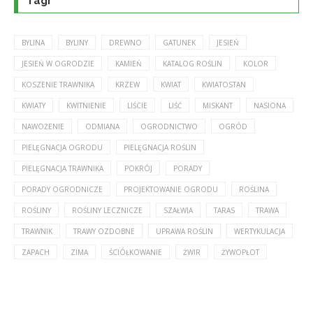
Tagi
BYLINA
BYLINY
DREWNO
GATUNEK
JESIEŃ
JESIEŃ W OGRODZIE
KAMIEŃ
KATALOG ROŚLIN
KOLOR
KOSZENIE TRAWNIKA
KRZEW
KWIAT
KWIATOSTAN
KWIATY
KWITNIENIE
LIŚCIE
LIŚĆ
MISKANT
NASIONA
NAWOŻENIE
ODMIANA
OGRODNICTWO
OGRÓD
PIELĘGNACJA OGRODU
PIELĘGNACJA ROŚLIN
PIELĘGNACJA TRAWNIKA
POKRÓJ
PORADY
PORADY OGRODNICZE
PROJEKTOWANIE OGRODU
ROŚLINA
ROŚLINY
ROŚLINY LECZNICZE
SZAŁWIA
TARAS
TRAWA
TRAWNIK
TRAWY OZDOBNE
UPRAWA ROŚLIN
WERTYKULACJA
ZAPACH
ZIMA
ŚCIÓŁKOWANIE
ŻWIR
ŻYWOPŁOT