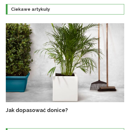
Ciekawe artykuły
Jak dopasować donice?
Na
Up
Ja
Tr
po
o