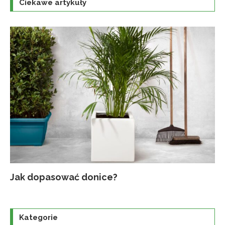
Ciekawe artykuły
Jak dopasować donice?
Na
Up
Ja
Tr
po
o
Kategorie