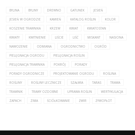
BYLINA
BYLINY
DREWNO
GATUNEK
JESIEŃ
JESIEŃ W OGRODZIE
KAMIEŃ
KATALOG ROŚLIN
KOLOR
KOSZENIE TRAWNIKA
KRZEW
KWIAT
KWIATOSTAN
KWIATY
KWITNIENIE
LIŚCIE
LIŚĆ
MISKANT
NASIONA
NAWOŻENIE
ODMIANA
OGRODNICTWO
OGRÓD
PIELĘGNACJA OGRODU
PIELĘGNACJA ROŚLIN
PIELĘGNACJA TRAWNIKA
POKRÓJ
PORADY
PORADY OGRODNICZE
PROJEKTOWANIE OGRODU
ROŚLINA
ROŚLINY
ROŚLINY LECZNICZE
SZAŁWIA
TARAS
TRAWA
TRAWNIK
TRAWY OZDOBNE
UPRAWA ROŚLIN
WERTYKULACJA
ZAPACH
ZIMA
ŚCIÓŁKOWANIE
ŻWIR
ŻYWOPŁOT