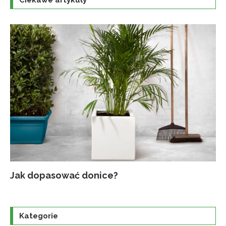
Ciekawe artykuły
Jak dopasować donice?
Na
Up
Ja
Tr
po
o
Kategorie