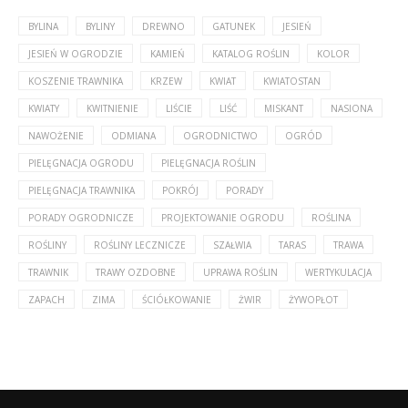
BYLINA
BYLINY
DREWNO
GATUNEK
JESIEŃ
JESIEŃ W OGRODZIE
KAMIEŃ
KATALOG ROŚLIN
KOLOR
KOSZENIE TRAWNIKA
KRZEW
KWIAT
KWIATOSTAN
KWIATY
KWITNIENIE
LIŚCIE
LIŚĆ
MISKANT
NASIONA
NAWOŻENIE
ODMIANA
OGRODNICTWO
OGRÓD
PIELĘGNACJA OGRODU
PIELĘGNACJA ROŚLIN
PIELĘGNACJA TRAWNIKA
POKRÓJ
PORADY
PORADY OGRODNICZE
PROJEKTOWANIE OGRODU
ROŚLINA
ROŚLINY
ROŚLINY LECZNICZE
SZAŁWIA
TARAS
TRAWA
TRAWNIK
TRAWY OZDOBNE
UPRAWA ROŚLIN
WERTYKULACJA
ZAPACH
ZIMA
ŚCIÓŁKOWANIE
ŻWIR
ŻYWOPŁOT