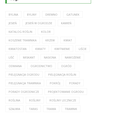
BYLINA
BYLINY
DREWNO
GATUNEK
JESIEŃ
JESIEŃ W OGRODZIE
KAMIEŃ
KATALOG ROŚLIN
KOLOR
KOSZENIE TRAWNIKA
KRZEW
KWIAT
KWIATOSTAN
KWIATY
KWITNIENIE
LIŚCIE
LIŚĆ
MISKANT
NASIONA
NAWOŻENIE
ODMIANA
OGRODNICTWO
OGRÓD
PIELĘGNACJA OGRODU
PIELĘGNACJA ROŚLIN
PIELĘGNACJA TRAWNIKA
POKRÓJ
PORADY
PORADY OGRODNICZE
PROJEKTOWANIE OGRODU
ROŚLINA
ROŚLINY
ROŚLINY LECZNICZE
SZAŁWIA
TARAS
TRAWA
TRAWNIK