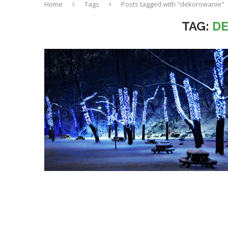
Home
Tags
Posts tagged with "dekorowanie"
TAG:
D