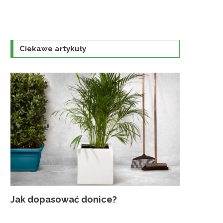
Ciekawe artykuły
Jak dopasować donice?
Najczęst
Uprawa K
Jaka szkl
Traktorek
gruntowyc
ogrodzie