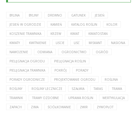
BYLINA
BYLINY
DREWNO
GATUNEK
JESIEŃ
JESIEŃ W OGRODZIE
KAMIEŃ
KATALOG ROŚLIN
KOLOR
KOSZENIE TRAWNIKA
KRZEW
KWIAT
KWIATOSTAN
KWIATY
KWITNIENIE
LIŚCIE
LIŚĆ
MISKANT
NASIONA
NAWOŻENIE
ODMIANA
OGRODNICTWO
OGRÓD
PIELĘGNACJA OGRODU
PIELĘGNACJA ROŚLIN
PIELĘGNACJA TRAWNIKA
POKRÓJ
PORADY
PORADY OGRODNICZE
PROJEKTOWANIE OGRODU
ROŚLINA
ROŚLINY
ROŚLINY LECZNICZE
SZAŁWIA
TARAS
TRAWA
TRAWNIK
TRAWY OZDOBNE
UPRAWA ROŚLIN
WERTYKULACJA
ZAPACH
ZIMA
ŚCIÓŁKOWANIE
ŻWIR
ŻYWOPŁOT