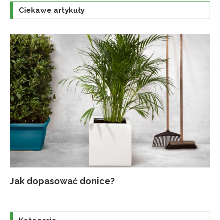
Ciekawe artykuły
Jak dopasować donice?
Na
Up
Ja
Tr
po
o