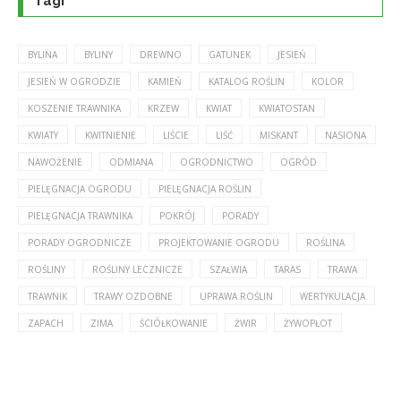
Tagi
BYLINA
BYLINY
DREWNO
GATUNEK
JESIEŃ
JESIEŃ W OGRODZIE
KAMIEŃ
KATALOG ROŚLIN
KOLOR
KOSZENIE TRAWNIKA
KRZEW
KWIAT
KWIATOSTAN
KWIATY
KWITNIENIE
LIŚCIE
LIŚĆ
MISKANT
NASIONA
NAWOŻENIE
ODMIANA
OGRODNICTWO
OGRÓD
PIELĘGNACJA OGRODU
PIELĘGNACJA ROŚLIN
PIELĘGNACJA TRAWNIKA
POKRÓJ
PORADY
PORADY OGRODNICZE
PROJEKTOWANIE OGRODU
ROŚLINA
ROŚLINY
ROŚLINY LECZNICZE
SZAŁWIA
TARAS
TRAWA
TRAWNIK
TRAWY OZDOBNE
UPRAWA ROŚLIN
WERTYKULACJA
ZAPACH
ZIMA
ŚCIÓŁKOWANIE
ŻWIR
ŻYWOPŁOT