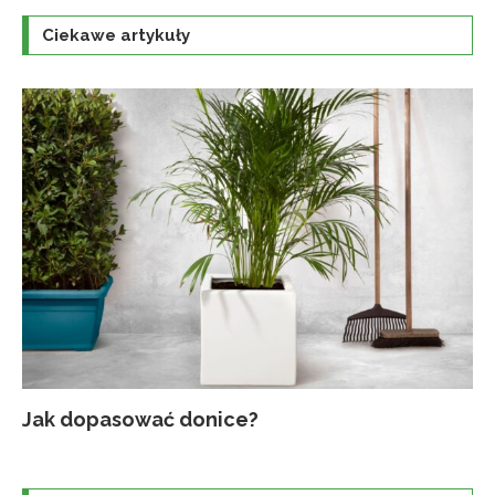
Ciekawe artykuły
Jak dopasować donice?
Na
Up
Ja
Tr
po
o