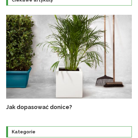
Ciekawe artykuły
Jak dopasować donice?
Na
Up
Ja
Tr
po
o
Kategorie