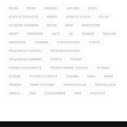
BYLINA
BYLINY
DREWNO
GATUNEK
JESIEŃ
JESIEŃ W OGRODZIE
KAMIEŃ
KATALOG ROŚLIN
KOLOR
KOSZENIE TRAWNIKA
KRZEW
KWIAT
KWIATOSTAN
KWIATY
KWITNIENIE
LIŚCIE
LIŚĆ
MISKANT
NASIONA
NAWOŻENIE
ODMIANA
OGRODNICTWO
OGRÓD
PIELĘGNACJA OGRODU
PIELĘGNACJA ROŚLIN
PIELĘGNACJA TRAWNIKA
POKRÓJ
PORADY
PORADY OGRODNICZE
PROJEKTOWANIE OGRODU
ROŚLINA
ROŚLINY
ROŚLINY LECZNICZE
SZAŁWIA
TARAS
TRAWA
TRAWNIK
TRAWY OZDOBNE
UPRAWA ROŚLIN
WERTYKULACJA
ZAPACH
ZIMA
ŚCIÓŁKOWANIE
ŻWIR
ŻYWOPŁOT