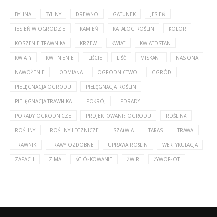
BYLINA
BYLINY
DREWNO
GATUNEK
JESIEŃ
JESIEŃ W OGRODZIE
KAMIEŃ
KATALOG ROŚLIN
KOLOR
KOSZENIE TRAWNIKA
KRZEW
KWIAT
KWIATOSTAN
KWIATY
KWITNIENIE
LIŚCIE
LIŚĆ
MISKANT
NASIONA
NAWOŻENIE
ODMIANA
OGRODNICTWO
OGRÓD
PIELĘGNACJA OGRODU
PIELĘGNACJA ROŚLIN
PIELĘGNACJA TRAWNIKA
POKRÓJ
PORADY
PORADY OGRODNICZE
PROJEKTOWANIE OGRODU
ROŚLINA
ROŚLINY
ROŚLINY LECZNICZE
SZAŁWIA
TARAS
TRAWA
TRAWNIK
TRAWY OZDOBNE
UPRAWA ROŚLIN
WERTYKULACJA
ZAPACH
ZIMA
ŚCIÓŁKOWANIE
ŻWIR
ŻYWOPŁOT