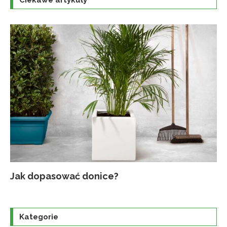
Ciekawe artykuły
Jak dopasować donice?
Na
Up
Ja
Tr
po
o
Kategorie