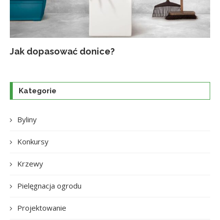
Jak dopasować donice?
Na
Up
Ja
Tr
po
o
Kategorie
Byliny
Konkursy
Krzewy
Pielęgnacja ogrodu
Projektowanie