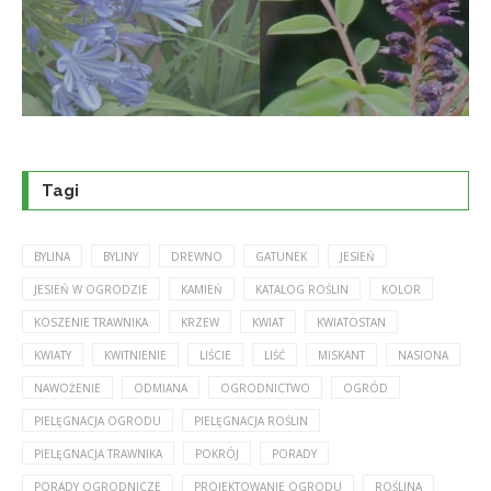
Tagi
BYLINA
BYLINY
DREWNO
GATUNEK
JESIEŃ
JESIEŃ W OGRODZIE
KAMIEŃ
KATALOG ROŚLIN
KOLOR
KOSZENIE TRAWNIKA
KRZEW
KWIAT
KWIATOSTAN
KWIATY
KWITNIENIE
LIŚCIE
LIŚĆ
MISKANT
NASIONA
NAWOŻENIE
ODMIANA
OGRODNICTWO
OGRÓD
PIELĘGNACJA OGRODU
PIELĘGNACJA ROŚLIN
PIELĘGNACJA TRAWNIKA
POKRÓJ
PORADY
PORADY OGRODNICZE
PROJEKTOWANIE OGRODU
ROŚLINA