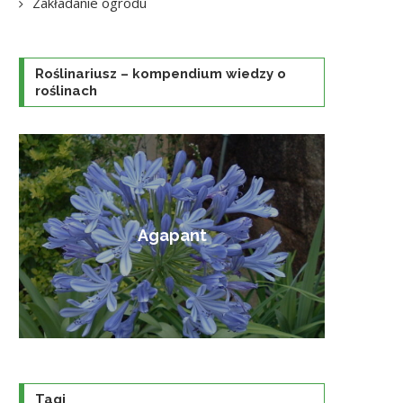
Zakładanie ogrodu
Roślinariusz – kompendium wiedzy o
roślinach
Amorfa krzewiasta
Tagi