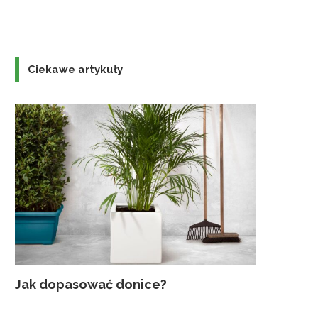
Ciekawe artykuły
Jak dopasować donice?
Najczęst
Uprawa K
Jaka szkl
Traktorek
gruntowyc
ogrodzie