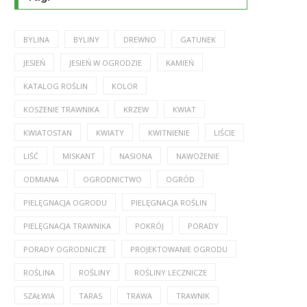
BYLINA
BYLINY
DREWNO
GATUNEK
JESIEŃ
JESIEŃ W OGRODZIE
KAMIEŃ
KATALOG ROŚLIN
KOLOR
KOSZENIE TRAWNIKA
KRZEW
KWIAT
KWIATOSTAN
KWIATY
KWITNIENIE
LIŚCIE
LIŚĆ
MISKANT
NASIONA
NAWOŻENIE
ODMIANA
OGRODNICTWO
OGRÓD
PIELĘGNACJA OGRODU
PIELĘGNACJA ROŚLIN
PIELĘGNACJA TRAWNIKA
POKRÓJ
PORADY
PORADY OGRODNICZE
PROJEKTOWANIE OGRODU
ROŚLINA
ROŚLINY
ROŚLINY LECZNICZE
SZAŁWIA
TARAS
TRAWA
TRAWNIK