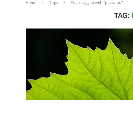
Home
Tags
Posts tagged with "platanus"
TAG: