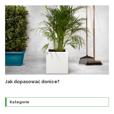
Jak dopasować donice?
Na
Up
Ja
Tr
po
o
Kategorie