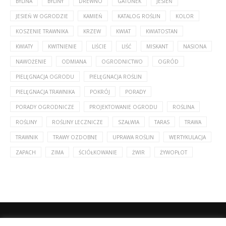
BYLINA
BYLINY
DREWNO
GATUNEK
JESIEŃ
JESIEŃ W OGRODZIE
KAMIEŃ
KATALOG ROŚLIN
KOLOR
KOSZENIE TRAWNIKA
KRZEW
KWIAT
KWIATOSTAN
KWIATY
KWITNIENIE
LIŚCIE
LIŚĆ
MISKANT
NASIONA
NAWOŻENIE
ODMIANA
OGRODNICTWO
OGRÓD
PIELĘGNACJA OGRODU
PIELĘGNACJA ROŚLIN
PIELĘGNACJA TRAWNIKA
POKRÓJ
PORADY
PORADY OGRODNICZE
PROJEKTOWANIE OGRODU
ROŚLINA
ROŚLINY
ROŚLINY LECZNICZE
SZAŁWIA
TARAS
TRAWA
TRAWNIK
TRAWY OZDOBNE
UPRAWA ROŚLIN
WERTYKULACJA
ZAPACH
ZIMA
ŚCIÓŁKOWANIE
ŻWIR
ŻYWOPŁOT