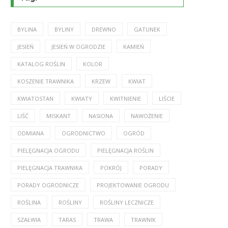
BYLINA
BYLINY
DREWNO
GATUNEK
JESIEŃ
JESIEŃ W OGRODZIE
KAMIEŃ
KATALOG ROŚLIN
KOLOR
KOSZENIE TRAWNIKA
KRZEW
KWIAT
KWIATOSTAN
KWIATY
KWITNIENIE
LIŚCIE
LIŚĆ
MISKANT
NASIONA
NAWOŻENIE
ODMIANA
OGRODNICTWO
OGRÓD
PIELĘGNACJA OGRODU
PIELĘGNACJA ROŚLIN
PIELĘGNACJA TRAWNIKA
POKRÓJ
PORADY
PORADY OGRODNICZE
PROJEKTOWANIE OGRODU
ROŚLINA
ROŚLINY
ROŚLINY LECZNICZE
SZAŁWIA
TARAS
TRAWA
TRAWNIK