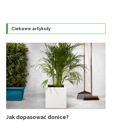
Ciekawe artykuły
Jak dopasować donice?
Najczęst
Uprawa K
Jaka szkl
Traktorek
gruntowyc
ogrodzie