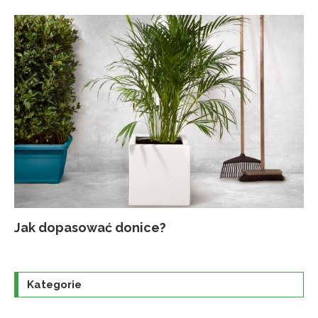
Jak dopasować donice?
Na
Up
Ja
Tr
po
o
Kategorie