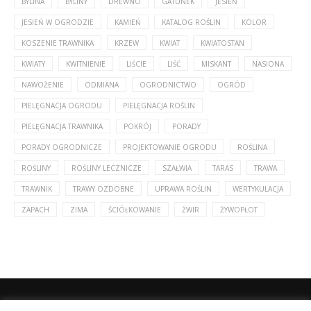
BYLINA
BYLINY
DREWNO
GATUNEK
JESIEŃ
JESIEŃ W OGRODZIE
KAMIEŃ
KATALOG ROŚLIN
KOLOR
KOSZENIE TRAWNIKA
KRZEW
KWIAT
KWIATOSTAN
KWIATY
KWITNIENIE
LIŚCIE
LIŚĆ
MISKANT
NASIONA
NAWOŻENIE
ODMIANA
OGRODNICTWO
OGRÓD
PIELĘGNACJA OGRODU
PIELĘGNACJA ROŚLIN
PIELĘGNACJA TRAWNIKA
POKRÓJ
PORADY
PORADY OGRODNICZE
PROJEKTOWANIE OGRODU
ROŚLINA
ROŚLINY
ROŚLINY LECZNICZE
SZAŁWIA
TARAS
TRAWA
TRAWNIK
TRAWY OZDOBNE
UPRAWA ROŚLIN
WERTYKULACJA
ZAPACH
ZIMA
ŚCIÓŁKOWANIE
ŻWIR
ŻYWOPŁOT