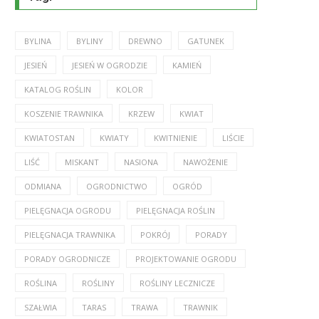
BYLINA
BYLINY
DREWNO
GATUNEK
JESIEŃ
JESIEŃ W OGRODZIE
KAMIEŃ
KATALOG ROŚLIN
KOLOR
KOSZENIE TRAWNIKA
KRZEW
KWIAT
KWIATOSTAN
KWIATY
KWITNIENIE
LIŚCIE
LIŚĆ
MISKANT
NASIONA
NAWOŻENIE
ODMIANA
OGRODNICTWO
OGRÓD
PIELĘGNACJA OGRODU
PIELĘGNACJA ROŚLIN
PIELĘGNACJA TRAWNIKA
POKRÓJ
PORADY
PORADY OGRODNICZE
PROJEKTOWANIE OGRODU
ROŚLINA
ROŚLINY
ROŚLINY LECZNICZE
SZAŁWIA
TARAS
TRAWA
TRAWNIK