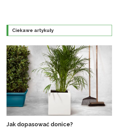
Ciekawe artykuły
Jak dopasować donice?
Najczęst
Uprawa K
Jaka szkl
Traktorek
gruntowyc
ogrodzie