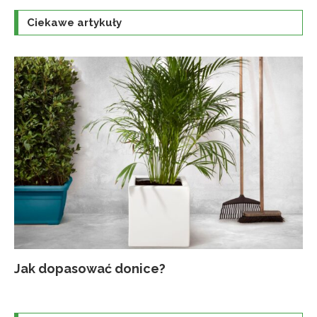
Ciekawe artykuły
Jak dopasować donice?
Na
Up
Ja
Tr
po
o