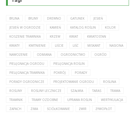
Tagi
BYLINA
BYLINY
DREWNO
GATUNEK
JESIEŃ
JESIEŃ W OGRODZIE
KAMIEŃ
KATALOG ROŚLIN
KOLOR
KOSZENIE TRAWNIKA
KRZEW
KWIAT
KWIATOSTAN
KWIATY
KWITNIENIE
LIŚCIE
LIŚĆ
MISKANT
NASIONA
NAWOŻENIE
ODMIANA
OGRODNICTWO
OGRÓD
PIELĘGNACJA OGRODU
PIELĘGNACJA ROŚLIN
PIELĘGNACJA TRAWNIKA
POKRÓJ
PORADY
PORADY OGRODNICZE
PROJEKTOWANIE OGRODU
ROŚLINA
ROŚLINY
ROŚLINY LECZNICZE
SZAŁWIA
TARAS
TRAWA
TRAWNIK
TRAWY OZDOBNE
UPRAWA ROŚLIN
WERTYKULACJA
ZAPACH
ZIMA
ŚCIÓŁKOWANIE
ŻWIR
ŻYWOPŁOT