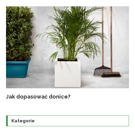
Jak dopasować donice?
Na
Up
Ja
Tr
po
o
Kategorie