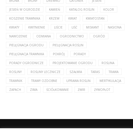
BYLINA
BYLINY
DREWNO
GATUNEK
JESIEŃ
JESIEŃ W OGRODZIE
KAMIEŃ
KATALOG ROŚLIN
KOLOR
KOSZENIE TRAWNIKA
KRZEW
KWIAT
KWIATOSTAN
KWIATY
KWITNIENIE
LIŚCIE
LIŚĆ
MISKANT
NASIONA
NAWOŻENIE
ODMIANA
OGRODNICTWO
OGRÓD
PIELĘGNACJA OGRODU
PIELĘGNACJA ROŚLIN
PIELĘGNACJA TRAWNIKA
POKRÓJ
PORADY
PORADY OGRODNICZE
PROJEKTOWANIE OGRODU
ROŚLINA
ROŚLINY
ROŚLINY LECZNICZE
SZAŁWIA
TARAS
TRAWA
TRAWNIK
TRAWY OZDOBNE
UPRAWA ROŚLIN
WERTYKULACJA
ZAPACH
ZIMA
ŚCIÓŁKOWANIE
ŻWIR
ŻYWOPŁOT