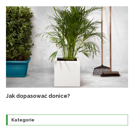
Jak dopasować donice?
Na
Up
Ja
Tr
po
o
Kategorie