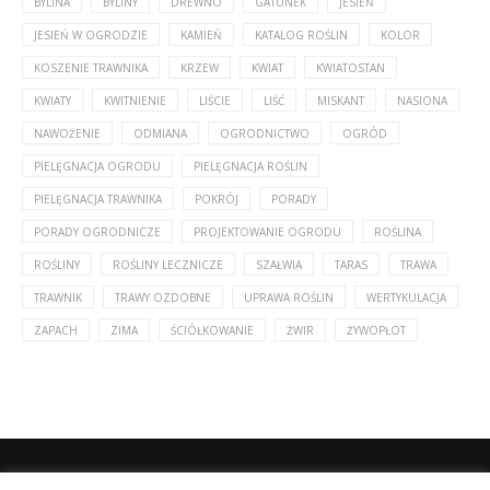
BYLINA
BYLINY
DREWNO
GATUNEK
JESIEŃ
JESIEŃ W OGRODZIE
KAMIEŃ
KATALOG ROŚLIN
KOLOR
KOSZENIE TRAWNIKA
KRZEW
KWIAT
KWIATOSTAN
KWIATY
KWITNIENIE
LIŚCIE
LIŚĆ
MISKANT
NASIONA
NAWOŻENIE
ODMIANA
OGRODNICTWO
OGRÓD
PIELĘGNACJA OGRODU
PIELĘGNACJA ROŚLIN
PIELĘGNACJA TRAWNIKA
POKRÓJ
PORADY
PORADY OGRODNICZE
PROJEKTOWANIE OGRODU
ROŚLINA
ROŚLINY
ROŚLINY LECZNICZE
SZAŁWIA
TARAS
TRAWA
TRAWNIK
TRAWY OZDOBNE
UPRAWA ROŚLIN
WERTYKULACJA
ZAPACH
ZIMA
ŚCIÓŁKOWANIE
ŻWIR
ŻYWOPŁOT