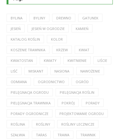
BYLINA
BYLINY
DREWNO
GATUNEK
JESIEŃ
JESIEŃ W OGRODZIE
KAMIEŃ
KATALOG ROŚLIN
KOLOR
KOSZENIE TRAWNIKA
KRZEW
KWIAT
KWIATOSTAN
KWIATY
KWITNIENIE
LIŚCIE
LIŚĆ
MISKANT
NASIONA
NAWOŻENIE
ODMIANA
OGRODNICTWO
OGRÓD
PIELĘGNACJA OGRODU
PIELĘGNACJA ROŚLIN
PIELĘGNACJA TRAWNIKA
POKRÓJ
PORADY
PORADY OGRODNICZE
PROJEKTOWANIE OGRODU
ROŚLINA
ROŚLINY
ROŚLINY LECZNICZE
SZAŁWIA
TARAS
TRAWA
TRAWNIK