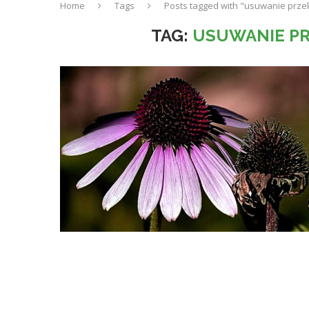
Home
Tags
Posts tagged with "usuwanie prze
TAG:
USUWANIE P