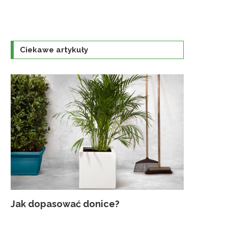
Ciekawe artykuły
Jak dopasować donice?
Najczęst
Uprawa K
Jaka szkl
Traktorek
gruntowyc
ogrodzie