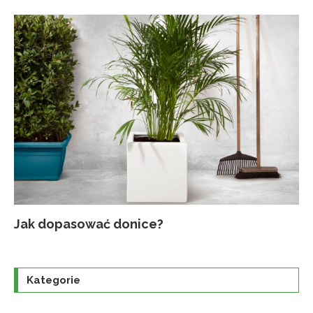
Jak dopasować donice?
Na
Up
Ja
Tr
po
o
Kategorie