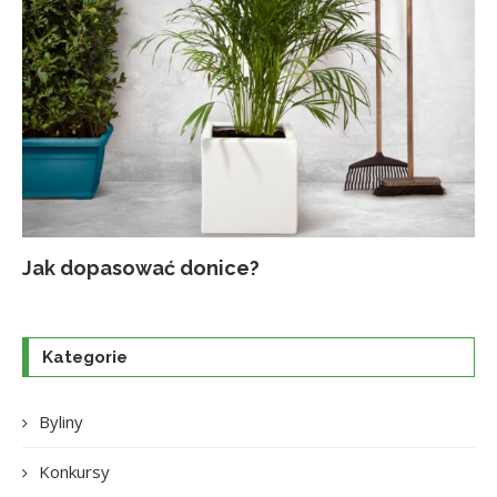
Jak dopasować donice?
Na
Up
Ja
Tr
po
o
Kategorie
Byliny
Konkursy