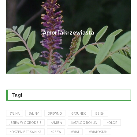
Amorfa krzewiasta
Tagi
BYLINA
BYLINY
DREWNO
GATUNEK
JESIEŃ
JESIEŃ W OGRODZIE
KAMIEŃ
KATALOG ROŚLIN
KOLOR
KOSZENIE TRAWNIKA
KRZEW
KWIAT
KWIATOSTAN