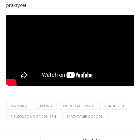
praktyce!
INSPIRACJE
JAPONIA
OGRÓD JAPOŃSKI
OGRÓD ZEN
PIELĘGNACJA OGRODU ZEN
SPRZĄTANIE OGRODU