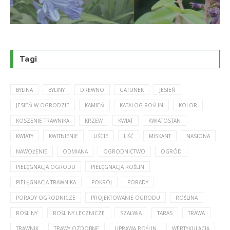
Tagi
BYLINA
BYLINY
DREWNO
GATUNEK
JESIEŃ
JESIEŃ W OGRODZIE
KAMIEŃ
KATALOG ROŚLIN
KOLOR
KOSZENIE TRAWNIKA
KRZEW
KWIAT
KWIATOSTAN
KWIATY
KWITNIENIE
LIŚCIE
LIŚĆ
MISKANT
NASIONA
NAWOŻENIE
ODMIANA
OGRODNICTWO
OGRÓD
PIELĘGNACJA OGRODU
PIELĘGNACJA ROŚLIN
PIELĘGNACJA TRAWNIKA
POKRÓJ
PORADY
PORADY OGRODNICZE
PROJEKTOWANIE OGRODU
ROŚLINA
ROŚLINY
ROŚLINY LECZNICZE
SZAŁWIA
TARAS
TRAWA
TRAWNIK
TRAWY OZDOBNE
UPRAWA ROŚLIN
WERTYKULACJA