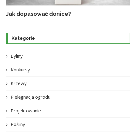
Jak dopasować donice?
Na
Up
Ja
Tr
po
o
Kategorie
Byliny
Konkursy
Krzewy
Pielęgnacja ogrodu
Projektowanie
Rośliny