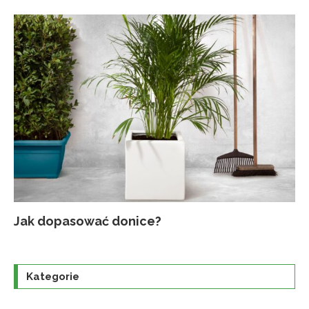
Jak dopasować donice?
Na
Up
Ja
Tr
po
o
Kategorie