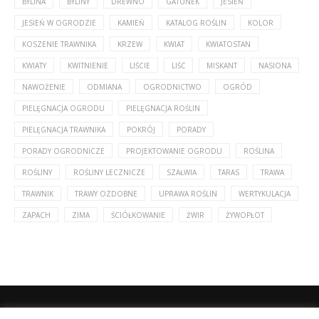
BYLINA
BYLINY
DREWNO
GATUNEK
JESIEŃ
JESIEŃ W OGRODZIE
KAMIEŃ
KATALOG ROŚLIN
KOLOR
KOSZENIE TRAWNIKA
KRZEW
KWIAT
KWIATOSTAN
KWIATY
KWITNIENIE
LIŚCIE
LIŚĆ
MISKANT
NASIONA
NAWOŻENIE
ODMIANA
OGRODNICTWO
OGRÓD
PIELĘGNACJA OGRODU
PIELĘGNACJA ROŚLIN
PIELĘGNACJA TRAWNIKA
POKRÓJ
PORADY
PORADY OGRODNICZE
PROJEKTOWANIE OGRODU
ROŚLINA
ROŚLINY
ROŚLINY LECZNICZE
SZAŁWIA
TARAS
TRAWA
TRAWNIK
TRAWY OZDOBNE
UPRAWA ROŚLIN
WERTYKULACJA
ZAPACH
ZIMA
ŚCIÓŁKOWANIE
ŻWIR
ŻYWOPŁOT