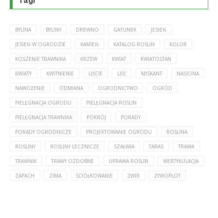
Tagi
BYLINA
BYLINY
DREWNO
GATUNEK
JESIEŃ
JESIEŃ W OGRODZIE
KAMIEŃ
KATALOG ROŚLIN
KOLOR
KOSZENIE TRAWNIKA
KRZEW
KWIAT
KWIATOSTAN
KWIATY
KWITNIENIE
LIŚCIE
LIŚĆ
MISKANT
NASIONA
NAWOŻENIE
ODMIANA
OGRODNICTWO
OGRÓD
PIELĘGNACJA OGRODU
PIELĘGNACJA ROŚLIN
PIELĘGNACJA TRAWNIKA
POKRÓJ
PORADY
PORADY OGRODNICZE
PROJEKTOWANIE OGRODU
ROŚLINA
ROŚLINY
ROŚLINY LECZNICZE
SZAŁWIA
TARAS
TRAWA
TRAWNIK
TRAWY OZDOBNE
UPRAWA ROŚLIN
WERTYKULACJA
ZAPACH
ZIMA
ŚCIÓŁKOWANIE
ŻWIR
ŻYWOPŁOT