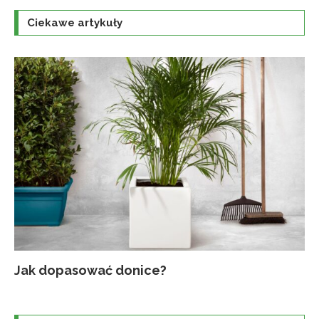
Ciekawe artykuły
Jak dopasować donice?
Na
Up
Ja
Tr
po
o