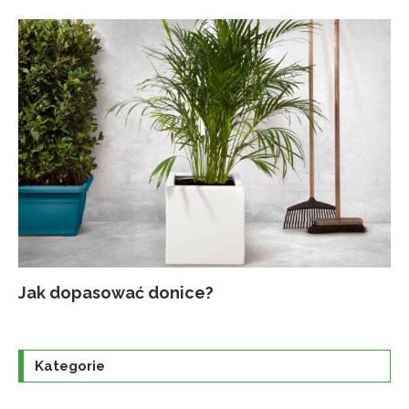
Jak dopasować donice?
Na
Up
Ja
Tr
po
o
Kategorie