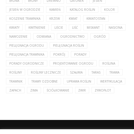
BYLINA
BYLINY
DREWNO
GATUNEK
JESIEŃ
JESIEŃ W OGRODZIE
KAMIEŃ
KATALOG ROŚLIN
KOLOR
KOSZENIE TRAWNIKA
KRZEW
KWIAT
KWIATOSTAN
KWIATY
KWITNIENIE
LIŚCIE
LIŚĆ
MISKANT
NASIONA
NAWOŻENIE
ODMIANA
OGRODNICTWO
OGRÓD
PIELĘGNACJA OGRODU
PIELĘGNACJA ROŚLIN
PIELĘGNACJA TRAWNIKA
POKRÓJ
PORADY
PORADY OGRODNICZE
PROJEKTOWANIE OGRODU
ROŚLINA
ROŚLINY
ROŚLINY LECZNICZE
SZAŁWIA
TARAS
TRAWA
TRAWNIK
TRAWY OZDOBNE
UPRAWA ROŚLIN
WERTYKULACJA
ZAPACH
ZIMA
ŚCIÓŁKOWANIE
ŻWIR
ŻYWOPŁOT