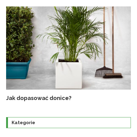
Jak dopasować donice?
Na
Up
Ja
Tr
po
o
Kategorie