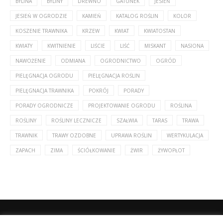
BYLINA
BYLINY
DREWNO
GATUNEK
JESIEŃ
JESIEŃ W OGRODZIE
KAMIEŃ
KATALOG ROŚLIN
KOLOR
KOSZENIE TRAWNIKA
KRZEW
KWIAT
KWIATOSTAN
KWIATY
KWITNIENIE
LIŚCIE
LIŚĆ
MISKANT
NASIONA
NAWOŻENIE
ODMIANA
OGRODNICTWO
OGRÓD
PIELĘGNACJA OGRODU
PIELĘGNACJA ROŚLIN
PIELĘGNACJA TRAWNIKA
POKRÓJ
PORADY
PORADY OGRODNICZE
PROJEKTOWANIE OGRODU
ROŚLINA
ROŚLINY
ROŚLINY LECZNICZE
SZAŁWIA
TARAS
TRAWA
TRAWNIK
TRAWY OZDOBNE
UPRAWA ROŚLIN
WERTYKULACJA
ZAPACH
ZIMA
ŚCIÓŁKOWANIE
ŻWIR
ŻYWOPŁOT