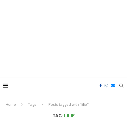
Home
Tags
Posts tagged with "lilie"
TAG:
LILIE