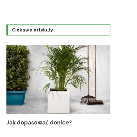
Ciekawe artykuły
Jak dopasować donice?
Najczęst
Uprawa K
Jaka szkl
Traktorek
gruntowyc
ogrodzie