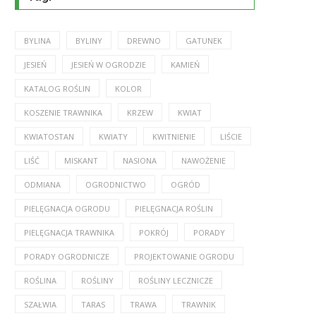
BYLINA
BYLINY
DREWNO
GATUNEK
JESIEŃ
JESIEŃ W OGRODZIE
KAMIEŃ
KATALOG ROŚLIN
KOLOR
KOSZENIE TRAWNIKA
KRZEW
KWIAT
KWIATOSTAN
KWIATY
KWITNIENIE
LIŚCIE
LIŚĆ
MISKANT
NASIONA
NAWOŻENIE
ODMIANA
OGRODNICTWO
OGRÓD
PIELĘGNACJA OGRODU
PIELĘGNACJA ROŚLIN
PIELĘGNACJA TRAWNIKA
POKRÓJ
PORADY
PORADY OGRODNICZE
PROJEKTOWANIE OGRODU
ROŚLINA
ROŚLINY
ROŚLINY LECZNICZE
SZAŁWIA
TARAS
TRAWA
TRAWNIK