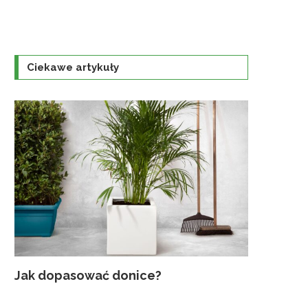
Ciekawe artykuły
Jak dopasować donice?
Najczęst
Uprawa K
Jaka szkl
Traktorek
gruntowyc
ogrodzie