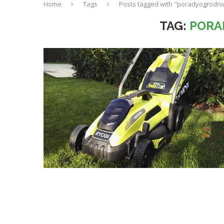
Home
Tags
Posts tagged with "poradyogrodni
TAG:
PORA