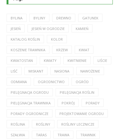
BYLINA
BYLINY
DREWNO
GATUNEK
JESIEŃ
JESIEŃ W OGRODZIE
KAMIEŃ
KATALOG ROŚLIN
KOLOR
KOSZENIE TRAWNIKA
KRZEW
KWIAT
KWIATOSTAN
KWIATY
KWITNIENIE
LIŚCIE
LIŚĆ
MISKANT
NASIONA
NAWOŻENIE
ODMIANA
OGRODNICTWO
OGRÓD
PIELĘGNACJA OGRODU
PIELĘGNACJA ROŚLIN
PIELĘGNACJA TRAWNIKA
POKRÓJ
PORADY
PORADY OGRODNICZE
PROJEKTOWANIE OGRODU
ROŚLINA
ROŚLINY
ROŚLINY LECZNICZE
SZAŁWIA
TARAS
TRAWA
TRAWNIK