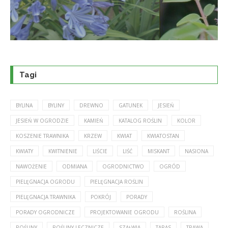
Tagi
BYLINA
BYLINY
DREWNO
GATUNEK
JESIEŃ
JESIEŃ W OGRODZIE
KAMIEŃ
KATALOG ROŚLIN
KOLOR
KOSZENIE TRAWNIKA
KRZEW
KWIAT
KWIATOSTAN
KWIATY
KWITNIENIE
LIŚCIE
LIŚĆ
MISKANT
NASIONA
NAWOŻENIE
ODMIANA
OGRODNICTWO
OGRÓD
PIELĘGNACJA OGRODU
PIELĘGNACJA ROŚLIN
PIELĘGNACJA TRAWNIKA
POKRÓJ
PORADY
PORADY OGRODNICZE
PROJEKTOWANIE OGRODU
ROŚLINA
ROŚLINY
ROŚLINY LECZNICZE
SZAŁWIA
TARAS
TRAWA