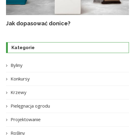
Jak dopasować donice?
Na
Up
Ja
Tr
po
o
Kategorie
Byliny
Konkursy
Krzewy
Pielęgnacja ogrodu
Projektowanie
Rośliny