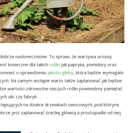
 dobrze nasłonecznione. To sprawi, że warzywa urosną
est konieczne dla takich
roślin
jak papryka, pomidory oraz
zapomnieć o sprawdzeniu
jakości gleby
, która będzie wymagała
ących. Na samym wstępie warto także zaplanować jak będzie
adze wartości zdrowotne naszych roślin powinniśmy pamiętać
ch ulic czy fabryk.
stępujących na działce drzewkach owocowych, pod którymi
 dobrze jest zaplanować ścieżkę główną a prostopadle od niej