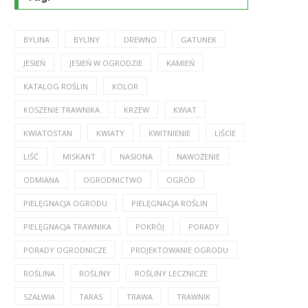
BYLINA
BYLINY
DREWNO
GATUNEK
JESIEŃ
JESIEŃ W OGRODZIE
KAMIEŃ
KATALOG ROŚLIN
KOLOR
KOSZENIE TRAWNIKA
KRZEW
KWIAT
KWIATOSTAN
KWIATY
KWITNIENIE
LIŚCIE
LIŚĆ
MISKANT
NASIONA
NAWOŻENIE
ODMIANA
OGRODNICTWO
OGRÓD
PIELĘGNACJA OGRODU
PIELĘGNACJA ROŚLIN
PIELĘGNACJA TRAWNIKA
POKRÓJ
PORADY
PORADY OGRODNICZE
PROJEKTOWANIE OGRODU
ROŚLINA
ROŚLINY
ROŚLINY LECZNICZE
SZAŁWIA
TARAS
TRAWA
TRAWNIK