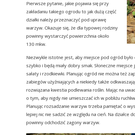
Pierwsze pytanie, jakie pojawia się przy
zakładaniu takiego ogrodu to jak dużą część
działki należy przeznaczyć pod uprawę
warzyw. Okazuje się, że dla typowej rodziny
powinny wystarczyć powierzchnia około
130 mkw.
Niezwykle istotne jest, aby miejsce pod ogród było
szybko i będą miały dobry smak. Słoneczne miejsce j
sałaty i rzodkiewki. Planując ogród nie można też 
zabiegów użyźniających a niekiedy także odkwaszaj
rozwiązana kwestia podlewania roślin. Mając na uw
o tym, aby nigdy nie umieszczać ich w pobliżu ruchliwy
Planując rozsadzanie warzyw trzeba pamiętać o wy
lepiej nic nie sadzić ze względu na cień. Na działce
powinny odchodzić zagony warzyw.