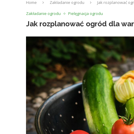
Home
Zakładanie ogrodu
Jak rozplanować og
Zakładanie ogrodu
Pielęgnacja ogrodu
Jak rozplanować ogród dla wa