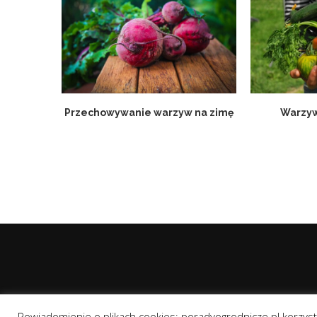
Przechowywanie warzyw na zimę
Warzyw
Powiadomienie o plikach cookies: poradyogrodnicze.pl korzysta