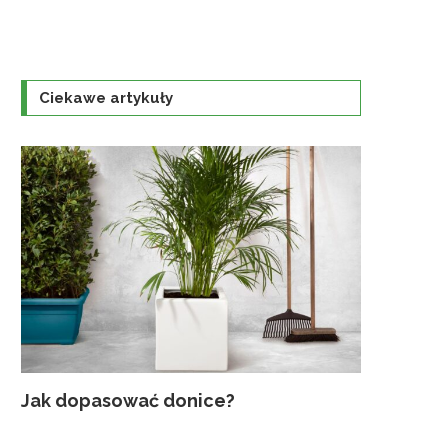
Ciekawe artykuły
Jak dopasować donice?
Najczęst
Uprawa K
Jaka szkl
Traktorek
gruntowyc
ogrodzie