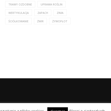
TRAWY OZDOBNE
UPRAWA ROŚLIN
WERTYKULACJA
ZAPACH
ZIMA
ŚCIÓŁKOWANIE
ŻWIR
ŻYWOPŁOT
orzystanie z plików cookies.
Więcej o ciasteczkach