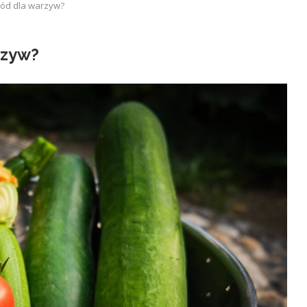
ród dla warzyw?
rzyw?