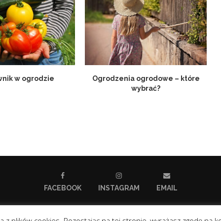
nik w ogrodzie
Ogrodzenia ogrodowe – które
wybrać?
FACEBOOK
INSTAGRAM
EMAIL
 z plików cookies. Pozostając na tej stronie, wyrażasz zgodę na k