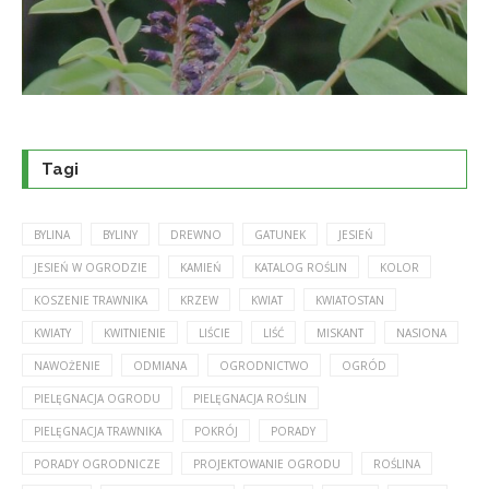
Tagi
BYLINA
BYLINY
DREWNO
GATUNEK
JESIEŃ
JESIEŃ W OGRODZIE
KAMIEŃ
KATALOG ROŚLIN
KOLOR
KOSZENIE TRAWNIKA
KRZEW
KWIAT
KWIATOSTAN
KWIATY
KWITNIENIE
LIŚCIE
LIŚĆ
MISKANT
NASIONA
NAWOŻENIE
ODMIANA
OGRODNICTWO
OGRÓD
PIELĘGNACJA OGRODU
PIELĘGNACJA ROŚLIN
PIELĘGNACJA TRAWNIKA
POKRÓJ
PORADY
PORADY OGRODNICZE
PROJEKTOWANIE OGRODU
ROŚLINA