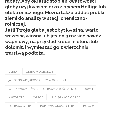
rabaty. Aby określić stopień kwasowości
gleby użyj kwasomierza z płynem Helliga lub
elektronicznego. Można także oddać próbki
ziemi do analizy w stacji chemiczno-
rolniczej.
Jeśli Twoja gleba jest zbyt kwaśna, warto
wczesną wiosną lub jesienią rozsiać nawóz
wapniowy, na przykład kredę mieloną lub
dolomit, i wymieszać go z wierzchnią
warstwą podłoża.
GLEBA
GLEBA W OGRODZIE
JAK POPRAWIĆ JAKOŚC GLEBY W OGRODZIE
JAKIE NAWOZY UŻYĆ DO POPRAWY JAKOŚCI ZIEMI OGRODOWEJ
NAWOŻENIE
OGRÓD
PIELĘGNACJA OGRODU
POPRAWA GLEBY
POPRAWA JAKOŚCI GLEBY
PORADY