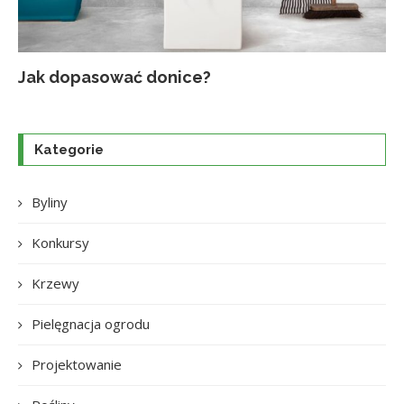
Jak dopasować donice?
Na
Up
Ja
Tr
po
o
Kategorie
Byliny
Konkursy
Krzewy
Pielęgnacja ogrodu
Projektowanie