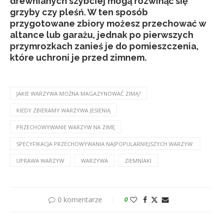
drewnianych szybciej mogą rozwinąć się
grzyby czy pleśń. W ten sposób
przygotowane zbiory możesz przechować w
altance lub garażu, jednak po pierwszych
przymrozkach zanieś je do pomieszczenia,
które uchroni je przed zimnem.
JAKIE WARZYWA MOŻNA MAGAZYNOWAĆ ZIMĄ?
KIEDY ZBIERAMY WARZYWA JESIENIĄ
PRZECHOWYWANIE WARZYW NA ZIMĘ
SPECYFIKACJA PRZECHOWYWANIA NAJPOPULARNIEJSZYCH WARZYW:
UPRAWA WARZYW
WARZYWA
ZIEMNIAKI
0 komentarze
0