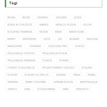
Tagi
BYLINA
BYLINY
DREWNO
GATUNEK
JESIEŃ
JESIEŃ W OGRODZIE
KAMIEŃ
KATALOG ROŚLIN
KOLOR
KOSZENIE TRAWNIKA
KRZEW
KWIAT
KWIATOSTAN
KWIATY
KWITNIENIE
LIŚCIE
LIŚĆ
MISKANT
NASIONA
NAWOŻENIE
ODMIANA
OGRODNICTWO
OGRÓD
PIELĘGNACJA OGRODU
PIELĘGNACJA ROŚLIN
PIELĘGNACJA TRAWNIKA
POKRÓJ
PORADY
PORADY OGRODNICZE
PROJEKTOWANIE OGRODU
ROŚLINA
ROŚLINY
ROŚLINY LECZNICZE
SZAŁWIA
TARAS
TRAWA
TRAWNIK
TRAWY OZDOBNE
UPRAWA ROŚLIN
WERTYKULACJA
ZAPACH
ZIMA
ŚCIÓŁKOWANIE
ŻWIR
ŻYWOPŁOT