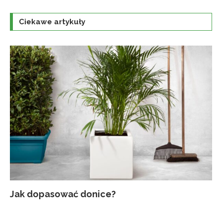
Ciekawe artykuły
Jak dopasować donice?
Na
Up
Ja
Tr
po
o