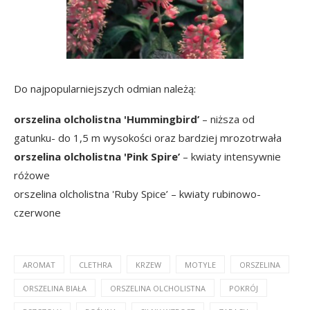
Do najpopularniejszych odmian należą:
orszelina olcholistna 'Hummingbird’
– niższa od
gatunku- do 1,5 m wysokości oraz bardziej mrozotrwała
orszelina olcholistna 'Pink Spire’
– kwiaty intensywnie
różowe
orszelina olcholistna 'Ruby Spice’ – kwiaty rubinowo-
czerwone
AROMAT
CLETHRA
KRZEW
MOTYLE
ORSZELINA
ORSZELINA BIAŁA
ORSZELINA OLCHOLISTNA
POKRÓJ