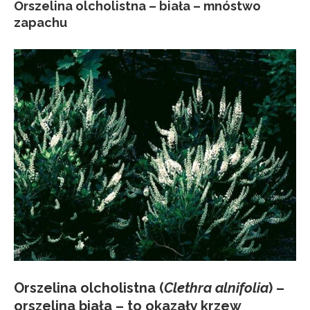
Orszelina olcholistna – biała – mnóstwo
zapachu
Orszelina olcholistna
(
Clethra alnifolia
) –
orszelina biała – to okazały krzew