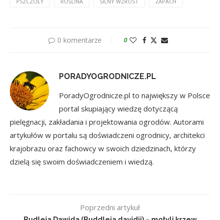
PSZCZOŁY
ROŚLINA
SILNY WZROST
ZAPACH
0 komentarze
0
PORADYOGRODNICZE.PL
PoradyOgrodnicze.pl to największy w Polsce
portal skupiający wiedzę dotyczącą
pielęgnacji, zakładania i projektowania ogrodów. Autorami
artykułów w portalu są doświadczeni ogrodnicy, architekci
krajobrazu oraz fachowcy w swoich dziedzinach, którzy
dzielą się swoim doświadczeniem i wiedzą.
Poprzedni artykuł
Budleja Dawida (Buddleja davidii) – motyli krzew