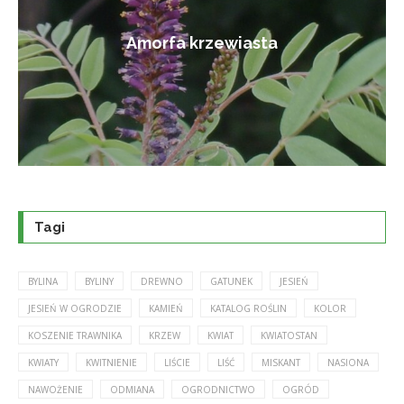
Amorfa krzewiasta
Tagi
BYLINA
BYLINY
DREWNO
GATUNEK
JESIEŃ
JESIEŃ W OGRODZIE
KAMIEŃ
KATALOG ROŚLIN
KOLOR
KOSZENIE TRAWNIKA
KRZEW
KWIAT
KWIATOSTAN
KWIATY
KWITNIENIE
LIŚCIE
LIŚĆ
MISKANT
NASIONA
NAWOŻENIE
ODMIANA
OGRODNICTWO
OGRÓD