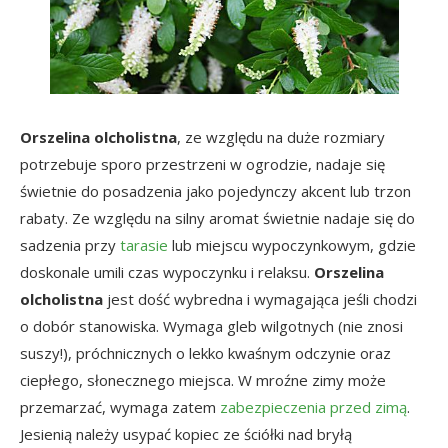
Orszelina olcholistna
, ze względu na duże rozmiary
potrzebuje sporo przestrzeni w ogrodzie, nadaje się
świetnie do posadzenia jako pojedynczy akcent lub trzon
rabaty. Ze względu na silny aromat świetnie nadaje się do
sadzenia przy
tarasie
lub miejscu wypoczynkowym, gdzie
doskonale umili czas wypoczynku i relaksu.
Orszelina
olcholistna
jest dość wybredna i wymagająca jeśli chodzi
o dobór stanowiska. Wymaga gleb wilgotnych (nie znosi
suszy!), próchnicznych o lekko kwaśnym odczynie oraz
ciepłego, słonecznego miejsca. W mroźne zimy może
przemarzać, wymaga zatem
zabezpieczenia przed zimą
.
Jesienią należy usypać kopiec ze ściółki nad bryłą