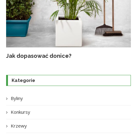
Jak dopasować donice?
Na
Up
Ja
Tr
po
o
Kategorie
Byliny
Konkursy
Krzewy