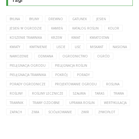
Tagi
BYLINA
BYLINY
DREWNO
GATUNEK
JESIEŃ
JESIEŃ W OGRODZIE
KAMIEŃ
KATALOG ROŚLIN
KOLOR
KOSZENIE TRAWNIKA
KRZEW
KWIAT
KWIATOSTAN
KWIATY
KWITNIENIE
LIŚCIE
LIŚĆ
MISKANT
NASIONA
NAWOŻENIE
ODMIANA
OGRODNICTWO
OGRÓD
PIELĘGNACJA OGRODU
PIELĘGNACJA ROŚLIN
PIELĘGNACJA TRAWNIKA
POKRÓJ
PORADY
PORADY OGRODNICZE
PROJEKTOWANIE OGRODU
ROŚLINA
ROŚLINY
ROŚLINY LECZNICZE
SZAŁWIA
TARAS
TRAWA
TRAWNIK
TRAWY OZDOBNE
UPRAWA ROŚLIN
WERTYKULACJA
ZAPACH
ZIMA
ŚCIÓŁKOWANIE
ŻWIR
ŻYWOPŁOT