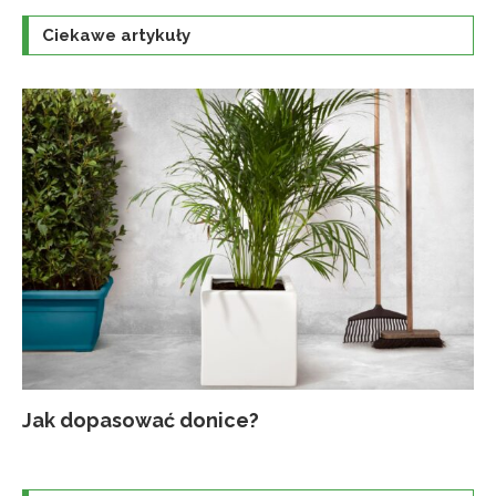
Ciekawe artykuły
Jak dopasować donice?
Na
Up
Ja
Tr
po
o