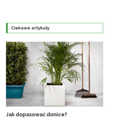
Ciekawe artykuły
Jak dopasować donice?
Najczęst
Uprawa K
Jaka szkl
Traktorek
gruntowyc
ogrodzie