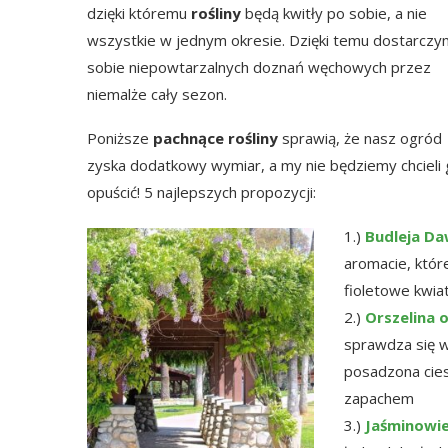
dzięki któremu
rośliny
będą kwitły po sobie, a nie
wszystkie w jednym okresie. Dzięki temu dostarcz
sobie niepowtarzalnych doznań węchowych przez
niemalże cały sezon.
Poniższe
pachnące rośliny
sprawią, że nasz ogród
zyska dodatkowy wymiar, a my nie będziemy chcieli
opuścić! 5 najlepszych propozycji:
1.)
Budleja Da
aromacie, któr
fioletowe kwia
2.)
Orszelina o
sprawdza się w
posadzona cie
zapachem
3.)
Jaśminowi