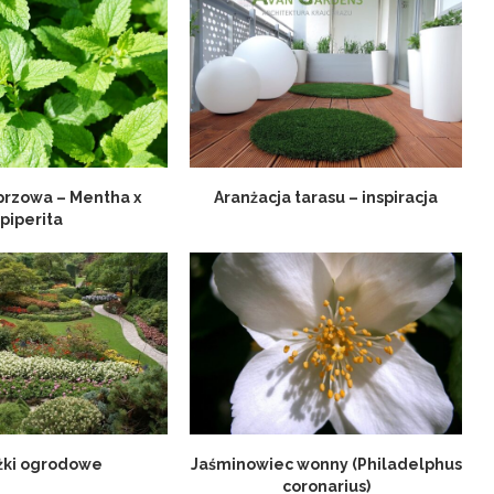
przowa – Mentha x
Aranżacja tarasu – inspiracja
piperita
żki ogrodowe
Jaśminowiec wonny (Philadelphus
coronarius)