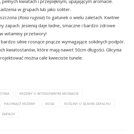
h, pełnych kwiatach i przepięknym, upajającym aromacie.
adzenia w grupach lub jako soliter.
szczona (
Rosa rugosa
) to gatunek o wielu zaletach. Kwitnie
ny zapach. Jesienią daje ładne, smaczne i bardzo zdrowe
 w witaminy przetwory!
, bardzo silnie rosnące pnącze wymagające solidnych podpór.
pach kwiatostanów, które mają nawet 50cm długości. Glicynia
projektować można całe kwieciste tunele.
Amorfa krzewiasta
CYNIA
KRZEWY O INTENSYWNYM AROMACIE
PACHNĄCE KRZEWY
ROSA
ROŚLINY O SILNYM ZAPACHU
ZAPACH