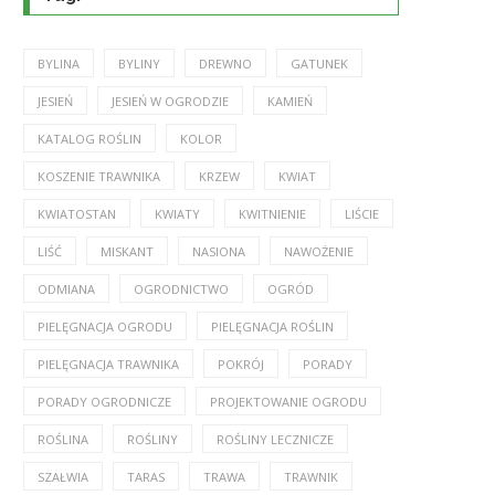
BYLINA
BYLINY
DREWNO
GATUNEK
JESIEŃ
JESIEŃ W OGRODZIE
KAMIEŃ
KATALOG ROŚLIN
KOLOR
KOSZENIE TRAWNIKA
KRZEW
KWIAT
KWIATOSTAN
KWIATY
KWITNIENIE
LIŚCIE
LIŚĆ
MISKANT
NASIONA
NAWOŻENIE
ODMIANA
OGRODNICTWO
OGRÓD
PIELĘGNACJA OGRODU
PIELĘGNACJA ROŚLIN
PIELĘGNACJA TRAWNIKA
POKRÓJ
PORADY
PORADY OGRODNICZE
PROJEKTOWANIE OGRODU
ROŚLINA
ROŚLINY
ROŚLINY LECZNICZE
SZAŁWIA
TARAS
TRAWA
TRAWNIK