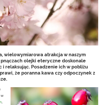
a, wielowymiarowa atrakcja w naszym
i pnączach
olejki eteryczne
doskonale
c i relaksując. Posadzenie ich w pobliżu
prawi, że poranna kawa czy odpoczynek z
sze.
e
o w
n
,