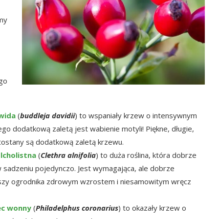
ymy
 go
wida
(
buddleja davidii
) to wspaniały krzew o intensywnym
ego dodatkową zaletą jest wabienie motyli! Piękne, długie,
tostany są dodatkową zaletą krzewu.
lcholistna
(
Clethra alnifolia
) to duża roślina, która dobrze
 sadzeniu pojedynczo. Jest wymagająca, ale dobrze
szy ogrodnika zdrowym wzrostem i niesamowitym wręcz
ec wonny
(
Philadelphus coronarius
) to okazały krzew o