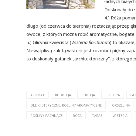
ładnych białyc
Doskonały do s
4.) Róża pomar
długo (od czerwca do sierpnia) roztaczając przepięk
owoce, z których można robić aromatyczne, bogate
5.) Glicynia kwiecista (
Wisteria floribunda
) to okazałe
Niewątpliwą zaletą wisterii jest rozmiar i piękny za
to doskonały gatunek „architektoniczny”, z którego 
AROMAT
BUDDLEJA
BUDLEJA
CLETHRA
GLI
OLEJKI ETERYCZNE. ROŚLINY AROMATYCZNE
ORSZELINA
ROŚLINY PACHNĄCE
RÓŻA
TARAS
WISTERIA